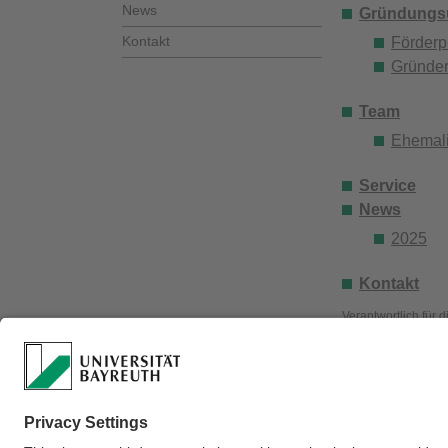
News
Gründungsu
Kontakt
Förder
Gründer
Team
Ehemali
Service
News
2025
Kontakt
Verantwortlich für 