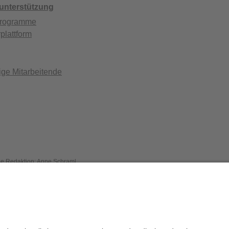
nterstützung
programme
plattform
ge Mitarbeitende
die Redaktion:
Anne Schraml
Datenschutz / Disclaimer
Impressum
H