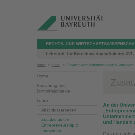
RECHTS- UND WIRTSCHAFTSWISSENSCHA
Lehrstuhl für Betriebswirtschaftslehre XVI
Home
>
Lehre
>
Zusatzstudium Entrepreneurship & Innovation
Home
Zusat
Forschung und
Drittmittelprojekte
Lehre
An der Univers
Abschlussarbeiten
„Entrepreneur
Unternehmer
Zusatzstudium
und Handeln 
Entrepreneurship &
Innovation
Das neu ents