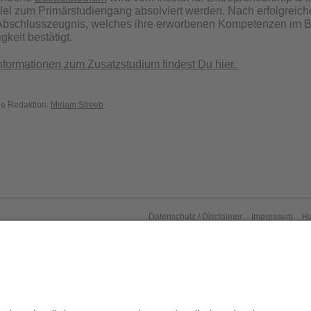
lel zum Primärstudiengang absolviert werden. Nach erfolgreich
 Abschlusszeugnis, welches ihre erworbenen Kompetenzen im 
gkeit bestätigt.
nformationen zum Zusatzstudium findest Du hier.
die Redaktion:
Mirjam Streeb
Datenschutz / Disclaimer
Impressum
H