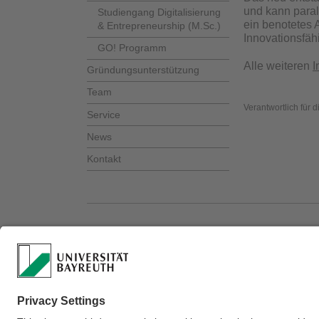
und kann paral
Studiengang Digitalisierung
ein benotetes
& Entrepreneurship (M.Sc.)
Innovationsfähi
GO! Programm
Alle weiteren
I
Gründungsunterstützung
Team
Verantwortlich für 
Service
News
Kontakt