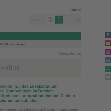
Intranet
. Matthias Baum
Seite drucken
vation
novaion (IEI) das Zusatzstudium
t es, Kompetenzen im Bereich
keit, sich mit unternehmerischem Denken
ationen auszubilden.
Innovation der Universität Bayreuth angeboten