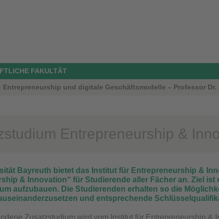
FTLICHE FAKULTÄT
 – Entrepreneurship und digitale Geschäftsmodelle – Professor Dr
zstudium Entrepreneurship & Inno
ität Bayreuth bietet das Institut für Entrepreneurship & In
ship & Innovation“ für Studierende aller Fächer an.
Ziel is
tum aufzubauen.
Die Studierenden erhalten so die Möglich
auseinanderzusetzen und entsprechende Schlüsselqualifik
tandene
Zusatzstudium
wird vom Institut für Entrepreneurship & 