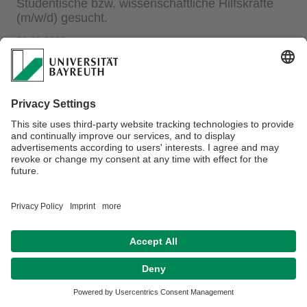
Studentische bzw. wissenschaftliche Hilfskräfte
(m/w/d) gesucht.
21.08.2020
Am Lehrstuhl für Entrepreneurship und digitale
Geschäftsmodelle suchen wir ab sofort 1-2 studentische
bzw. wissenschaftliche Hilfskräfte, die uns für 6 bis 10
Stunden pro Woche unterstützen. Die Tätigkeit umfasst
dabei eine breite Unterstützung in allen Tätigkeitsbereichen
des Lehrstuhls (u.a. in Forschung, Transfer und Lehre).
Weitere Informationen finden Sie
hier
Datenschutz / Disclaimer
Impressum
Hausordnung
Sitemap
Kontakt
Barrierefreiheitserklärung