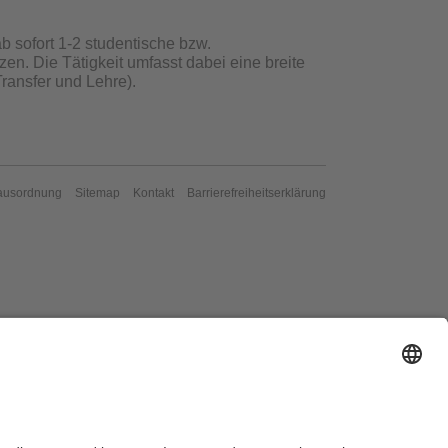
b sofort 1-2 studentische bzw.
zen. Die Tätigkeit umfasst dabei eine breite
Transfer und Lehre).
ausordnung
Sitemap
Kontakt
Barrierefreiheitserklärung