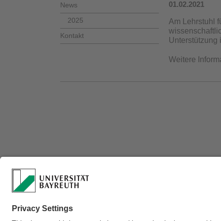
01.02.2021
News
2025
Am Lehrstuhl f
wissenschaftlic
Kontakt
Unterstützung i
Weitere Inform