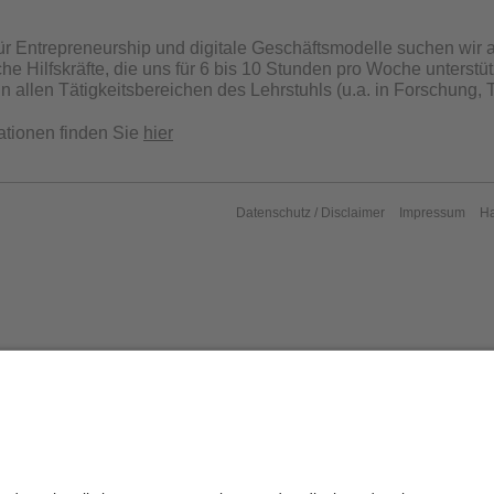
ür Entrepreneurship und digitale Geschäftsmodelle suchen wir a
he Hilfskräfte, die uns für 6 bis 10 Stunden pro Woche unterstüt
n allen Tätigkeitsbereichen des Lehrstuhls (u.a. in Forschung, 
ationen finden Sie
hier
Datenschutz / Disclaimer
Impressum
H