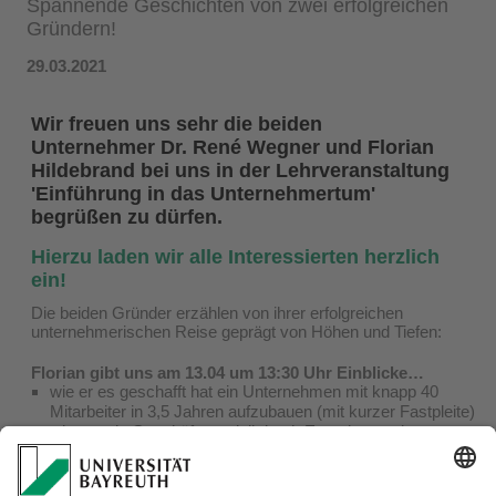
Spannende Geschichten von zwei erfolgreichen
Gründern!
29.03.2021
Wir freuen uns sehr die beiden
Unternehmer Dr. René Wegner und Florian
Hildebrand bei uns in der Lehrveranstaltung
'Einführung in das Unternehmertum'
begrüßen zu dürfen.
Hierzu laden wir alle Interessierten herzlich
ein!
Die beiden Gründer erzählen von ihrer erfolgreichen
unternehmerischen Reise geprägt von Höhen und Tiefen:
Florian gibt uns am 13.04 um 13:30 Uhr Einblicke…
wie er es geschafft hat ein Unternehmen mit knapp 40
Mitarbeiter in 3,5 Jahren aufzubauen (mit kurzer Fastpleite)
wie er sein Geschäftsmodell durch Experimentation
entwickelt hat und seine persönlichen Erfahrungen während
der Gründung.