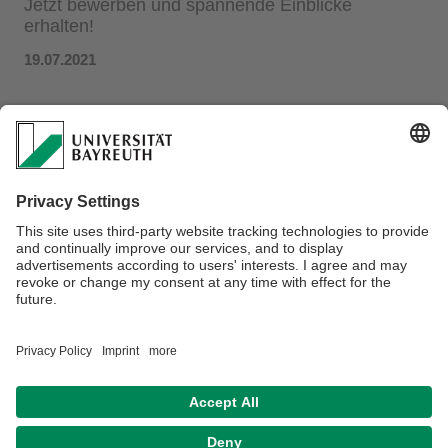
Jetzt bewerben und spannende Einblicke
erhalten!
19.07.2021
Jetzt als studentische Hilfskraft am Institut
für Entrepreneurship & Innovation bewerben!
Wir suchen zum nächstmöglichen Zeitpunkt
Unterstützung! Sie sind kreativ, neugierig und möchten
Ihre Energie nutzen, um im unternehmerischen Kontext
aktiv zu werden? Das ist super! Bei uns haben Sie die
Gelegenheit, dabei zu sein und das Thema
Intrapreneurship und Entrepreneurship voranzutreiben.
Klingt spannend?
Wir haben zwei Stellen offen. Alles Nähere zu den beiden
Stellen finden Sie
hier
und
hier.
Datenschutz / Disclaimer
Impressum
Hausordnung
Sitemap