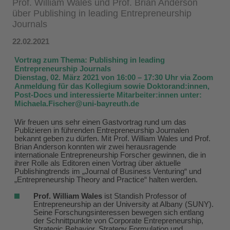
Prof. William Wales und Prof. Brian Anderson
über Publishing in leading Entrepreneurship
Journals
22.02.2021
Vortrag zum Thema: Publishing in leading
Entrepreneurship Journals
Dienstag, 02. März 2021 von 16:00 – 17:30 Uhr via Zoom
Anmeldung für das Kollegium sowie Doktorand:innen,
Post-Docs und interessierte Mitarbeiter:innen unter:
Michaela.Fischer@uni-bayreuth.de
Wir freuen uns sehr einen Gastvortrag rund um das
Publizieren in führenden Entrepreneurship Journalen
bekannt geben zu dürfen. Mit Prof. William Wales und Prof.
Brian Anderson konnten wir zwei herausragende
internationale Entrepreneurship Forscher gewinnen, die in
ihrer Rolle als Editoren einen Vortrag über aktuelle
Publishingtrends im „Journal of Business Venturing“ und
„Entrepreneurship Theory and Practice“ halten werden.
Prof. William Wales
ist Standish Professor of
Entrepreneurship an der University at Albany (SUNY).
Seine Forschungsinteressen bewegen sich entlang
der Schnittpunkte von Corporate Entrepreneurship,
Strategic Behavior, Strategy Formulation und