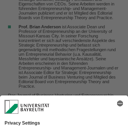
Eigenschaften von CEOs. Seine Arbeiten werden in
führenden Entrepreneurship- und Management-
Journalen publiziert und er ist Mitglied des Editorial
Boards von Entrepreneurship Theory and Practice.
Prof. Brian Anderson
ist Associate Dean und
Professor of Entrepreneurship an der University of
Missouri-Kansas City. In seiner Forschung
konzentriert er sich auf verschiedenste Aspekte des
Strategic Entrepreneurship und befasst sich
gegenwärtig mit methodischen Fragestellungen rund
um Entrepreneurial Behavior (u.a. Kausalität,
Messfehler und bayesianische Ansätze). Seine
Arbeiten erscheinen in den führenden
Entrepreneurship- und Management-Journalen und er
ist Associate Editor für Strategic Entrepreneurship
beim Journal of Business Venturing und Mitglied des
Editorial Board von Entrepreneurship Theory and
Practice.
Das Journal of Business Venturing und Entrepreneurship
Theory and Practice sind die beiden weltweit führenden
Fachzeitschriften im Bereich Entrepreneurship und belegen
ebenso unter allen relevanten Managementjournalen
Spitzenpositionen. Prof. Wales und Prof. Anderson werden
jeweils einen ca. 30-minütigen Vortrag über aktuelle
Publishingtrends und wie man in diesen Journalen
veröffentlicht, halten. Im Anschluss an ihre Vorträge werden