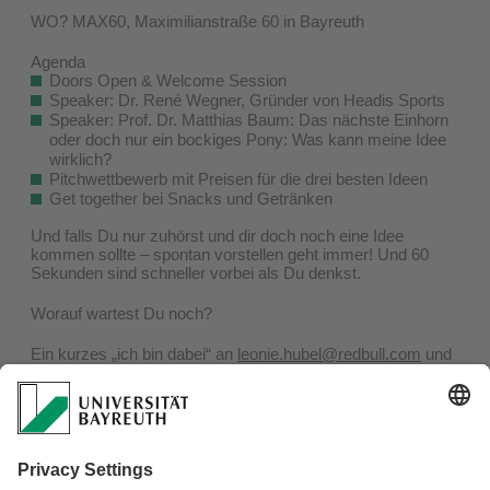
WO? MAX60, Maximilianstraße 60 in Bayreuth
Agenda
Doors Open & Welcome Session
Speaker: Dr. René Wegner, Gründer von Headis Sports
Speaker: Prof. Dr. Matthias Baum: Das nächste Einhorn
oder doch nur ein bockiges Pony: Was kann meine Idee
wirklich?
Pitchwettbewerb mit Preisen für die drei besten Ideen
Get together bei Snacks und Getränken
Und falls Du nur zuhörst und dir doch noch eine Idee
kommen sollte – spontan vorstellen geht immer! Und 60
Sekunden sind schneller vorbei als Du denkst.
Worauf wartest Du noch?
Ein kurzes „ich bin dabei“ an
leonie.hubel@redbull.com
und
Du bist dabei.
(Schnell sein lohnt sich, da die Plätze begrenzt sind.)
Schreib vielleicht noch dazu, ob Du eine Idee vorstellst oder
Dich erst einmal von den Ideen der anderen treiben lassen