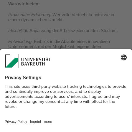
Was wir bieten:
Praxisnahe Erfahrung:
Wertvolle Vertriebskenntnisse in
einem dynamischen Umfeld.
Flexibilität:
Anpassung der Arbeitszeiten an dein Studium.
Entwicklung:
Einblick in die Abläufe eines innovativen
Unternehmens mit der Möglichkeit, eigene Ideen
einzubringen.
Vergütung:
Attraktive Bezahlung und die Aussicht auf eine
langfristige Zusammenarbeit.
Interesse geweckt?
Dann werde Teil unseres Teams! Schicke deine Bewerbung
inklusive Lebenslauf und kurzem Motivationsschreiben
an
info@kcalculator.de
.
Wir freuen uns auf dich!