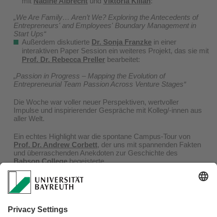
mit
Nadine Albrecht
und
Viktoria Kilian
:
„We Are Family… Aren’t We? Exploring the Antecedents of
Entrepreneurs' and Employees' Boundary Management in
Start Ups“
Außerdem diskutierte
Dr. Sonja Franzke
in einer
interaktiven Paper Session ein weiteres Projekt, das sie mit
Prof. Dr. Rebecca Preller
bearbeitet:
„Passion in Progress – Mapping the Evolution of
Entrepreneurial Team Passion Across Venture Stages“
Die Woche war voller neuer Perspektiven, wertvoller
Impulse und inspirierender Gespräche mit Kolleg/-innen aus
aller Welt.
Ein echtes Highlight war die spontane Campus-Tour von
Prof. Dr. Andrew Corbett
, der uns mit spannenden Fakten
und überraschenden Anekdoten zur Geschichte des
Babson College
begeisterte.
Besonders gefreut haben wir uns über das Treffen und den
Austausch mit (internationalen) Forschenden wie,
Prof. Dr.
Anne Domurath
,
Prof. Dr. Mona Mensmann
,
Prof. Dr.
Carolin Bock
,
Prof. Dr. Marc Gruber
, Prof. Dr.
William J.
Wales
,
Prof. Dr. Keith M. Hmieleski
und
Prof. Dr. Lou