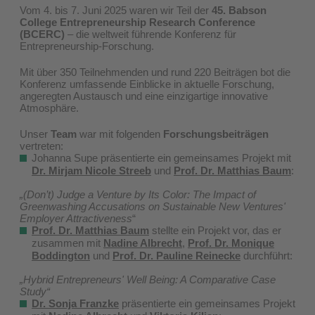
Vom 4. bis 7. Juni 2025 waren wir Teil der
45. Babson
College Entrepreneurship Research Conference
(BCERC)
– die weltweit führende Konferenz für
Entrepreneurship-Forschung.
Mit über 350 Teilnehmenden und rund 220 Beiträgen bot die
Konferenz umfassende Einblicke in aktuelle Forschung,
angeregten Austausch und eine einzigartige innovative
Atmosphäre.
Unser
Team
war mit folgenden
Forschungsbeiträgen
vertreten:
Johanna Supe präsentierte ein gemeinsames Projekt mit
Dr. Mirjam Nicole Streeb
und
Prof. Dr. Matthias Baum
:
„(Don’t) Judge a Venture by Its Color: The Impact of
Greenwashing Accusations on Sustainable New Ventures'
Employer Attractiveness
“
Prof. Dr. Matthias Baum
stellte ein Projekt vor, das er
zusammen mit
Nadine Albrecht
,
Prof. Dr. Monique
Boddington
und
Prof. Dr. Pauline Reinecke
durchführt:
„Hybrid Entrepreneurs' Well Being: A Comparative Case
Study“
Dr. Sonja Franzke
präsentierte ein gemeinsames Projekt