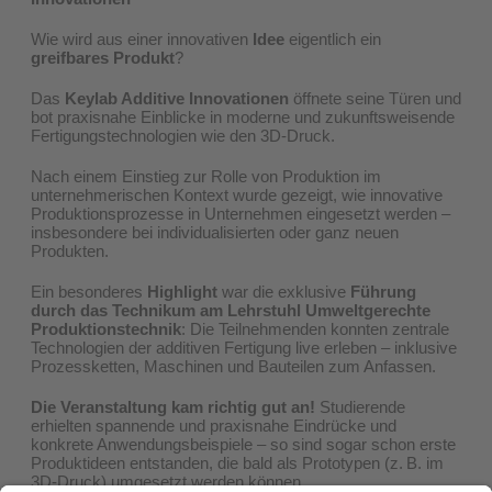
Wie wird aus einer innovativen
Idee
eigentlich ein
greifbares Produkt
?
Das
Keylab Additive Innovationen
öffnete seine Türen und
bot praxisnahe Einblicke in moderne und zukunftsweisende
Fertigungstechnologien wie den 3D-Druck.
Nach einem Einstieg zur Rolle von Produktion im
unternehmerischen Kontext wurde gezeigt, wie innovative
Produktionsprozesse in Unternehmen eingesetzt werden –
insbesondere bei individualisierten oder ganz neuen
Produkten.
Ein besonderes
Highlight
war die exklusive
Führung
durch das Technikum am Lehrstuhl Umweltgerechte
Produktionstechnik
: Die Teilnehmenden konnten zentrale
Technologien der additiven Fertigung live erleben – inklusive
Prozessketten, Maschinen und Bauteilen zum Anfassen.
Die Veranstaltung kam richtig gut an!
Studierende
erhielten spannende und praxisnahe Eindrücke und
konkrete Anwendungsbeispiele – so sind sogar schon erste
Produktideen entstanden, die bald als Prototypen (z. B. im
3D-Druck) umgesetzt werden können.